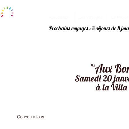
Association
Les Voyages
Le Projet
Prochains voyages : 3 séjours de 8 jo
"
Aux Bo
Samedi 20 janvi
à la Vill
Coucou à tous,